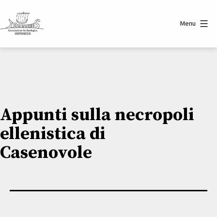
Salta
al
Menu
contenuto
Associazione
Archeologica
Odysseus
Appunti sulla necropoli
ellenistica di
Casenovole