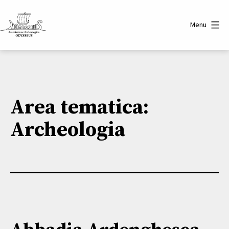
Salta
al
Menu
contenuto
Associazione
Archeologica
Odysseus
Area tematica:
Archeologia