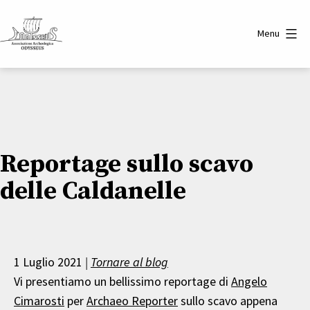
Salta
al
Menu
contenuto
Associazione
Archeologica
Odysseus
Reportage sullo scavo
delle Caldanelle
1 Luglio 2021
|
Tornare al blog
Vi presentiamo un bellissimo reportage di
Angelo
Cimarosti
per
Archaeo Reporter
sullo scavo appena