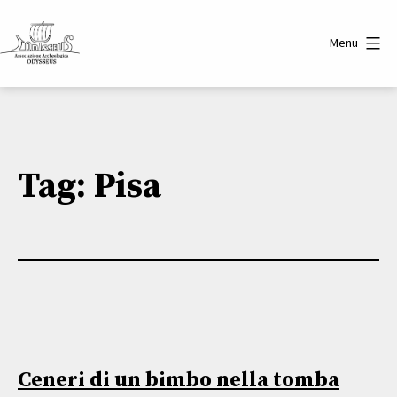
Salta
al
Menu
contenuto
Associazione
Archeologica
Odysseus
Tag:
Pisa
Ceneri di un bimbo nella tomba